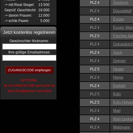
Duisburg
PLZ 4
-> mit Real-Siegel:
13.500
Geprüf. Geschlecht:
18.000
Düsseldorf
PLZ 4
-> davon Frauen:
12.000
Essen
PLZ 4
-> echte Paare:
5.000
Essen Wer
PLZ 4
Jetzt kostenlos registrieren
Frechen bei
PLZ 5
:
Gewünschter Nickname
Gelsenkirc
PLZ 4
Ihre gültige Emailadresse:
Goch
PLZ 4
Greven
PLZ 4
Hagen
PLZ 5
Herne
PLZ 4
ACHTUNG:
Krefeld
Ihr ZUGANGSCODE wird sofort an
PLZ 4
diese Emailadresse verschickt
Köln
PLZ 5
Köln-Höhen
PLZ 5
Marl
PLZ 4
Marl-Lenke
PLZ 4
Mettmann
PLZ 4