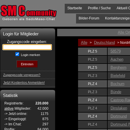
Startseite
Profile / Suche
Aktuell 
Bilder-Forum
Kontaktanzeige
Alle Or
Login für Mitglieder
Zugangscode eingeben:
Alle
Deutschland
>
> Nordr
58579
PLZ 5
Login merken
Aachen
PLZ 5
Bergheim
PLZ 5
Zugangscode vergessen?
Bielefeld
PLZ 3
Jetzt Kostenlos Anmelden!
Bochum
PLZ 4
Bünde
PLZ 3
Statistik
Castrop-Ra
PLZ 4
Registrierte:
220.000
Dinslaken
PLZ 4
aktive
Mitglieder:
42.000
-> Jetzt online:
1175
Dortmund
PLZ 4
-> Eingeloggt:
875
-> Im Chat:
297
Dortmund 
PLZ 4
Profile:
84.000