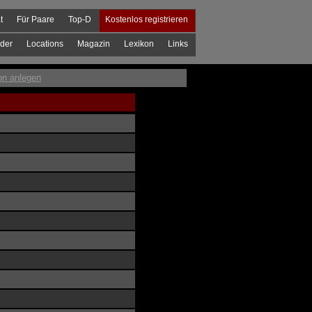
t
Für Paare
Top-D
Kostenlos registrieren
der
Locations
Magazin
Lexikon
Links
on anlegen