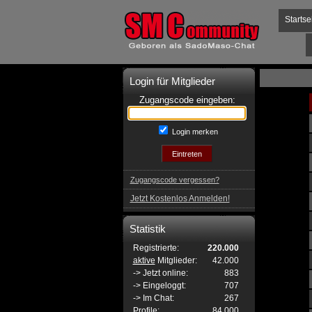
Startse
Login für Mitglieder
Zugangscode eingeben:
Login merken
Zugangscode vergessen?
Jetzt Kostenlos Anmelden!
Statistik
Registrierte:
220.000
aktive
Mitglieder:
42.000
-> Jetzt online:
883
-> Eingeloggt:
707
-> Im Chat:
267
Profile:
84.000