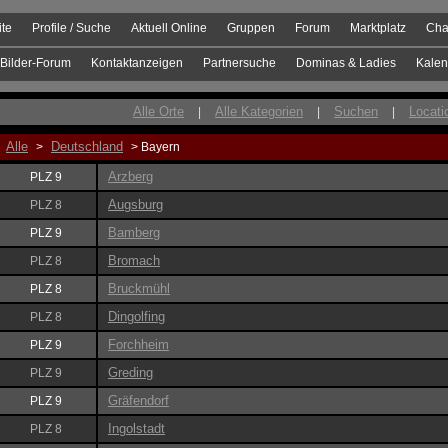
ite
Profile / Suche
Aktuell Online
Gruppen
Forum
Marktplatz
Cha
Bilder-Forum
Kontaktanzeigen
Partnersuche
Dominas & Ladies
Kalen
Alle Orte
Alle Kategorien
Suchen
Locati
|
|
|
Alle
Deutschland
>
> Bayern
Arzberg
PLZ 9
Augsburg
PLZ 8
Bamberg
PLZ 9
Bromach
PLZ 8
Bruckmühl
PLZ 8
Dingolfing
PLZ 8
Forchheim
PLZ 9
Greding
PLZ 9
Gräfendorf
PLZ 9
Ingolstadt
PLZ 8