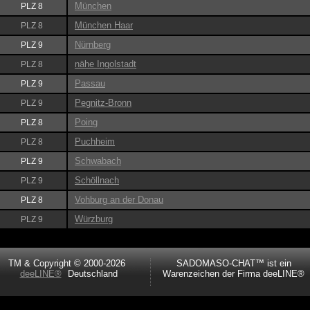
München
PLZ 8
München Haar
PLZ 8
Nürnberg
PLZ 9
nähe Ingolstadt
PLZ 8
Passau
PLZ 9
Pegnitz-Bronn
PLZ 9
Poing
PLZ 8
Puchheim
PLZ 8
Schwabach
PLZ 9
Schöllnach
PLZ 9
Vohburg an der Donau
PLZ 8
Würzburg
PLZ 9
TM & Copyright © 2000-2026
SADOMASO-CHAT™ ist ein
deeLINE®
Deutschland
Warenzeichen der Firma deeLINE®