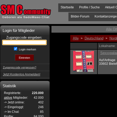
Startseite
Profile / Suche
Aktuell 
Bilder-Forum
Kontaktanzeige
Alle Or
Login für Mitglieder
Zugangscode eingeben:
Alle
Deutschland
Nord
>
>
Lokalname:
Login merken
Sexxxpala
Auf Anfrage
33602 Bielef
Zugangscode vergessen?
Jetzt Kostenlos Anmelden!
Statistik
Registrierte:
220.000
aktive
Mitglieder:
42.000
-> Jetzt online:
402
-> Eingeloggt:
246
-> Im Chat:
85
Profile:
84.000