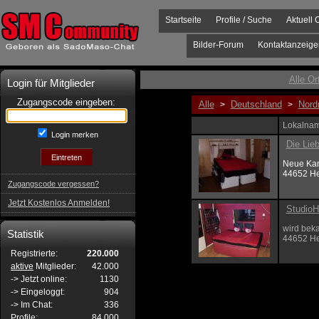
Startseite
Profile / Suche
Aktuell 
Bilder-Forum
Kontaktanzeige
Alle Or
Login für Mitglieder
Zugangscode eingeben:
Alle
Deutschland
Nord
>
>
Lokalnam
Login merken
Die Lie
Neue Kam
44652 H
Zugangscode vergessen?
Jetzt Kostenlos Anmelden!
StudioH
wird bek
Statistik
44652 H
Registrierte:
220.000
aktive
Mitglieder:
42.000
-> Jetzt online:
1130
-> Eingeloggt:
904
-> Im Chat:
336
Profile:
84.000