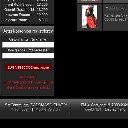
-> mit Real-Siegel:
13.500
Rubbermagic
Geprüf. Geschlecht:
18.000
-> davon Frauen:
12.000
Kamenzer Stra
01099 Dresde
-> echte Paare:
5.000
Jetzt kostenlos registrieren
:
Gewünschter Nickname
Ihre gültige Emailadresse:
ACHTUNG:
Ihr ZUGANGSCODE wird sofort an
diese Emailadresse verschickt
SMCommunity SADOMASO-CHAT™
TM & Copyright © 2000-202
Nach oben
|
Mobile Version
deeLINE®
Deutschland