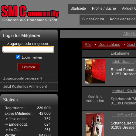
Startseite
Profile / Suche
Aktuell 
Bilder-Forum
Kontaktanzeige
Alle Or
Login für Mitglieder
Zugangscode eingeben:
Alle
Deutschland
Sach
>
>
Lokalname:
Login merken
Club Bizarr - 
Robert-Berndt-
01257 Dresde
Zugangscode vergessen?
Jetzt Kostenlos Anmelden!
Fetisch-Klini
Kein Bild
Spitzhausstr 7
Statistik
vorhanden
01139 Dresde
Registrierte:
220.000
aktive
Mitglieder:
42.000
LLdeSaxe Fa
-> Jetzt online:
757
Schandauer St
-> Eingeloggt:
624
01309 Dresde
-> Im Chat:
251
Profile:
84.000