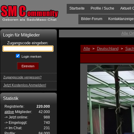
Startseite
Profile / Suche
Aktuell 
Bilder-Forum
Kontaktanzeige
Alle Or
Login für Mitglieder
Zugangscode eingeben:
Alle
Deutschland
Sach
>
>
Login merken
Zugangscode vergessen?
Jetzt Kostenlos Anmelden!
Statistik
Registrierte:
220.000
aktive
Mitglieder:
42.000
-> Jetzt online:
988
-> Eingeloggt:
740
-> Im Chat:
231
Profile:
84.000