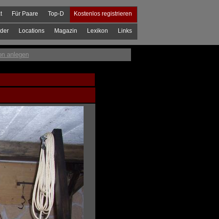
t
Für Paare
Top-D
Kostenlos registrieren
der
Locations
Magazin
Lexikon
Links
on anlegen