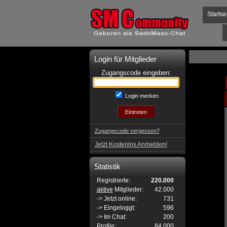
Startse
Login für Mitglieder
Zugangscode eingeben:
Login merken
Zugangscode vergessen?
Jetzt Kostenlos Anmelden!
Statistik
Registrierte:
220.000
aktive
Mitglieder:
42.000
-> Jetzt online:
731
-> Eingeloggt:
596
-> Im Chat:
200
Profile:
84.000