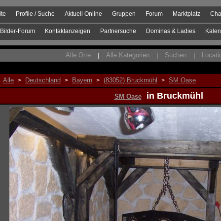
ite
Profile / Suche
Aktuell Online
Gruppen
Forum
Marktplatz
Cha
Bilder-Forum
Kontaktanzeigen
Partnersuche
Dominas & Ladies
Kalen
Alle Orte
Alle Kategorien
Suchen
Locati
|
|
|
Alle
Deutschland
Bayern
(83052) Bruckmühl
SM Oase
>
>
>
>
in Bruckmühl
SM Oase