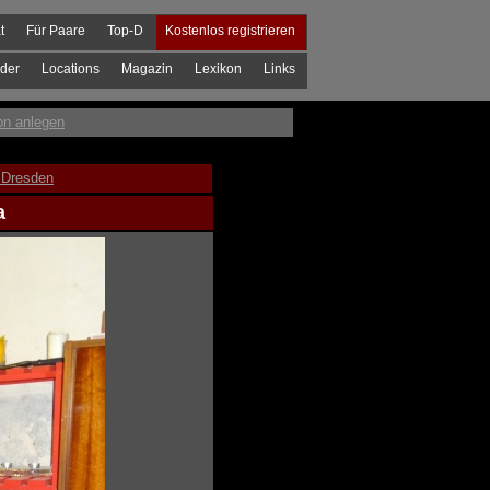
t
Für Paare
Top-D
Kostenlos registrieren
der
Locations
Magazin
Lexikon
Links
on anlegen
 Dresden
a