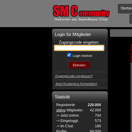
Startse
Login für Mitglieder
Zugangscode eingeben:
Login merken
Zugangscode vergessen?
Jetzt Kostenlos Anmelden!
Statistik
Registrierte:
220.000
aktive
Mitglieder:
42.000
-> Jetzt online:
704
-> Eingeloggt:
573
-> Im Chat:
186
Profile:
84.000