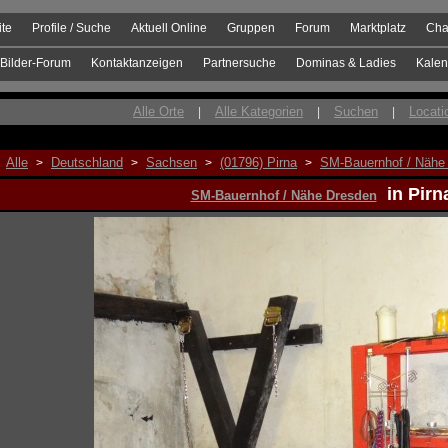
ite
Profile / Suche
Aktuell Online
Gruppen
Forum
Marktplatz
Cha
Bilder-Forum
Kontaktanzeigen
Partnersuche
Dominas & Ladies
Kalen
Alle Orte
Alle Kategorien
Suchen
Locati
|
|
|
Alle
Deutschland
Sachsen
(01796) Pirna
SM-Bauernhof / Nähe
>
>
>
>
in Pirn
SM-Bauernhof / Nähe Dresden