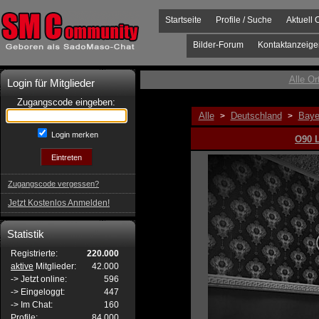
Startseite
Profile / Suche
Aktuell 
Bilder-Forum
Kontaktanzeige
Alle Or
Login für Mitglieder
Zugangscode eingeben:
Alle
Deutschland
Baye
>
>
Login merken
O90 
Zugangscode vergessen?
Jetzt Kostenlos Anmelden!
Statistik
Registrierte:
220.000
aktive
Mitglieder:
42.000
-> Jetzt online:
596
-> Eingeloggt:
447
-> Im Chat:
160
Profile:
84.000