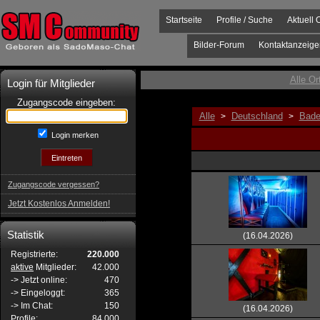
Startseite
Profile / Suche
Aktuell 
Bilder-Forum
Kontaktanzeige
Alle Or
Login für Mitglieder
Zugangscode eingeben:
Alle
Deutschland
Bade
>
>
Login merken
Zugangscode vergessen?
Jetzt Kostenlos Anmelden!
Statistik
(16.04.2026)
Registrierte:
220.000
aktive
Mitglieder:
42.000
-> Jetzt online:
470
-> Eingeloggt:
365
-> Im Chat:
150
(16.04.2026)
Profile:
84.000