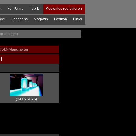
t
Für Paare
Top-D
Kostenlos registrieren
der
Locations
Magazin
Lexikon
Links
on anlegen
DSM-Manufaktur
t
(24.09.2025)