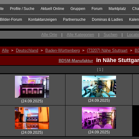
ite
Profile / Suche
Aktuell Online
Gruppen
Forum
Marktplatz
Cha
Bilder-Forum
Kontaktanzeigen
Partnersuche
Dominas & Ladies
Kalen
Alle Orte
Alle Kategorien
Suchen
Locati
|
|
|
Alle
Deutschland
Baden-Württenberg
(73207) Nähe Stuttgart
B
>
>
>
>
in Nähe Stuttgar
BDSM-Manufaktur
[ 1 ]
(24.09.2025)
(24.09.2025)
(24.09.2025)
(24.09.2025)