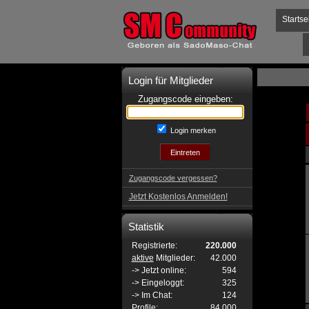
Startse
Login für Mitglieder
Zugangscode eingeben:
Login merken
Zugangscode vergessen?
Jetzt Kostenlos Anmelden!
Statistik
Registrierte:
220.000
aktive
Mitglieder:
42.000
-> Jetzt online:
594
-> Eingeloggt:
325
-> Im Chat:
124
Profile:
84.000