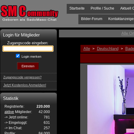
Startseite
Profile / Suche
Aktuell 
Bilder-Forum
Kontaktanzeige
Alle Or
Login für Mitglieder
Zugangscode eingeben:
Alle
Deutschland
Bade
>
>
Login merken
Zugangscode vergessen?
Jetzt Kostenlos Anmelden!
Statistik
Registrierte:
220.000
aktive
Mitglieder:
42.000
-> Jetzt online:
781
-> Eingeloggt:
631
-> Im Chat:
257
Profile:
84.000