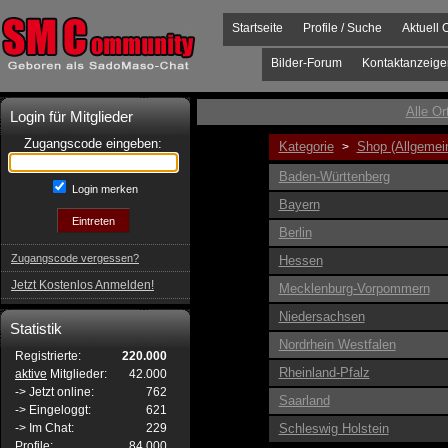
Startseite
Profile / Suche
Aktuell 
Bilder-Forum
Kontaktanzeige
Alle Or
Login für Mitglieder
Zugangscode eingeben:
Kategorie
Shop (Allgemei
>
Baden-Württenberg
Login merken
Bayern
Berlin
Zugangscode vergessen?
Hessen
Jetzt Kostenlos Anmelden!
Mecklenburg-Vorpommern
Niedersachsen
Statistik
Nordrhein Westfalen
Registrierte:
220.000
Rheinland-Pfalz
aktive
Mitglieder:
42.000
-> Jetzt online:
762
Saarland
-> Eingeloggt:
621
-> Im Chat:
229
Schleswig Holstein
Profile:
84.000