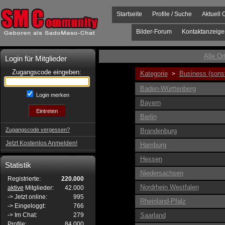
Startseite
Profile / Suche
Aktuell 
Bilder-Forum
Kontaktanzeige
Alle Or
Login für Mitglieder
Zugangscode eingeben:
Kategorie
Business (sonst
>
Baden-Württenberg
Login merken
Bayern
Berlin
Zugangscode vergessen?
Brandenburg
Jetzt Kostenlos Anmelden!
Hamburg
Hessen
Statistik
Niedersachsen
Registrierte:
220.000
Nordrhein Westfalen
aktive
Mitglieder:
42.000
-> Jetzt online:
995
Rheinland-Pfalz
-> Eingeloggt:
766
-> Im Chat:
279
Saarland
Profile:
84.000