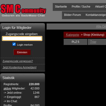
Startseite
Profile / Suche
Aktuell 
Bilder-Forum
Kontaktanzeige
Alle Or
Login für Mitglieder
Zugangscode eingeben:
Kategorie
> Shop (Kleidung)
Trier
PLZ 5
Login merken
Zugangscode vergessen?
Jetzt Kostenlos Anmelden!
Statistik
Registrierte:
220.000
aktive
Mitglieder:
42.000
-> Jetzt online:
1246
-> Eingeloggt:
867
-> Im Chat:
Profile:
84.000