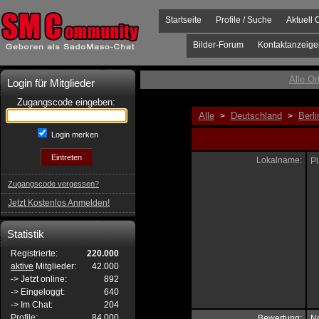
Startseite
Profile / Suche
Aktuell 
Bilder-Forum
Kontaktanzeige
Alle Or
Login für Mitglieder
Zugangscode eingeben:
Alle
Deutschland
Berli
>
>
Login merken
Lokalname:
Pl
Zugangscode vergessen?
Jetzt Kostenlos Anmelden!
Statistik
Registrierte:
220.000
aktive
Mitglieder:
42.000
-> Jetzt online:
892
-> Eingeloggt:
640
-> Im Chat:
204
Profile:
84.000
Bewertung:
No