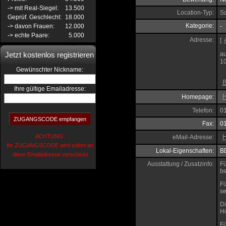
-> mit Real-Siegel:
13.500
Location-Typ:
S
Geprüf. Geschlecht:
18.000
Kategorie:
-> davon Frauen:
12.000
-
-> echte Paare:
5.000
Adresse:
[
Jetzt kostenlos registrieren
au
1
:
Gewünschter Nickname
B
Ihre gültige Emailadresse:
H
Homepage:
Telefon:
0
Fax:
0
ACHTUNG:
H
eMail-Adresse:
Ihr ZUGANGSCODE wird sofort an
Lokal-Eigenschaften:
B
diese Emailadresse verschickt
Ausstattung / Zusatzinfo:
Fü
be
Fü
se
Di
Hi
Fü