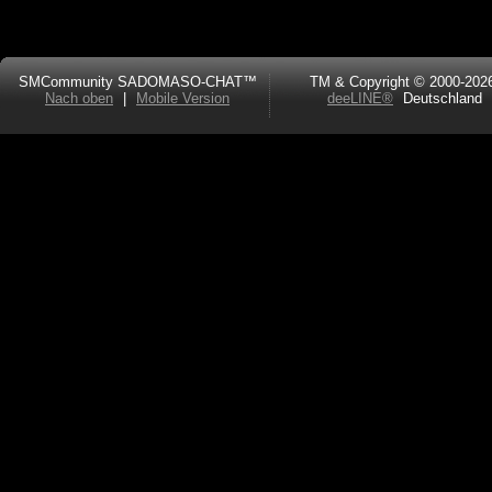
SMCommunity SADOMASO-CHAT™
TM & Copyright © 2000-202
Nach oben
|
Mobile Version
deeLINE®
Deutschland