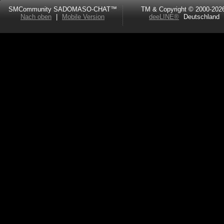
SMCommunity SADOMASO-CHAT™
TM & Copyright © 2000-202
Nach oben
|
Mobile Version
deeLINE®
Deutschland