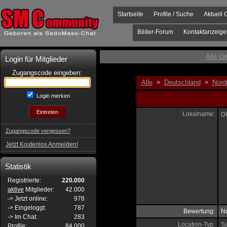
Startseite
Profile / Suche
Aktuell 
Bilder-Forum
Kontaktanzeige
Alle Or
Login für Mitglieder
Zugangscode eingeben:
Alle
Deutschland
Nord
>
>
Login merken
Lokalname:
D
Zugangscode vergessen?
Jetzt Kostenlos Anmelden!
Statistik
Registrierte:
220.000
aktive
Mitglieder:
42.000
-> Jetzt online:
978
-> Eingeloggt:
787
Bewertung:
No
-> Im Chat:
283
Location-Typ:
S
Profile:
84.000