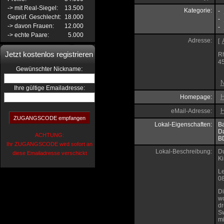
-> mit Real-Siegel:
13.500
Kategorie:
-
Geprüf. Geschlecht:
18.000
-
-> davon Frauen:
12.000
-
-> echte Paare:
5.000
Adresse:
[
Jetzt kostenlos registrieren
Rh
4
:
Gewünschter Nickname
N
Ihre gültige Emailadresse:
H
Homepage:
H
eMail-Adresse:
Lokal-Eigenschaften:
B
D
ACHTUNG:
B
Ihr ZUGANGSCODE wird sofort an
Lokal-Beschreibung:
Du
diese Emailadresse verschickt
Ki
Le
08
Di
wo
dr
Sw
mi