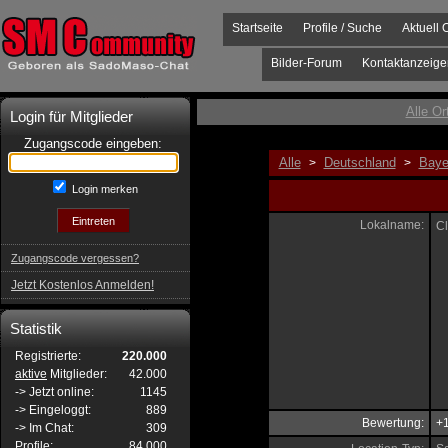
Startseite
Profile / Suche
Aktuell 
Bilder-Forum
Kontaktanzeige
Alle Or
Login für Mitglieder
Zugangscode eingeben:
Alle
Deutschland
Baye
>
>
Login merken
Lokalname:
Cl
Zugangscode vergessen?
Jetzt Kostenlos Anmelden!
Statistik
Registrierte:
220.000
aktive
Mitglieder:
42.000
-> Jetzt online:
1145
-> Eingeloggt:
889
Bewertung:
+
-> Im Chat:
309
Profile:
84.000