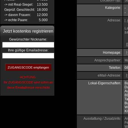
Location-Typ:
S
-> mit Real-Siegel:
13.500
Kategorie:
-
Geprüf. Geschlecht:
18.000
-
-> davon Frauen:
12.000
-> echte Paare:
5.000
Adresse:
[
La
Jetzt kostenlos registrieren
8
:
Gewünschter Nickname
B
Ihre gültige Emailadresse:
H
Homepage:
Ansprechpartner:
Ma
Telefon:
0
H
eMail-Adresse:
ACHTUNG:
Ihr ZUGANGSCODE wird sofort an
Lokal-Eigenschaften:
B
D
diese Emailadresse verschickt
A
B
Ta
Bu
W
Kl
Ausstattung / Zusatzinfo:
An
Fe
W